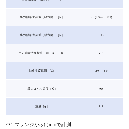
出力軸最大荷重（径方向）［N］
0.5(3.9mm ※1)
出力軸最大荷重（軸方向）［N］
0.15
出力軸最大静荷重（軸方向）［N］
7.8
動作温度範囲［℃］
-20～+80
最大コイル温度［℃］
90
重量［g］
8.8
※1 フランジから( )mmで計測