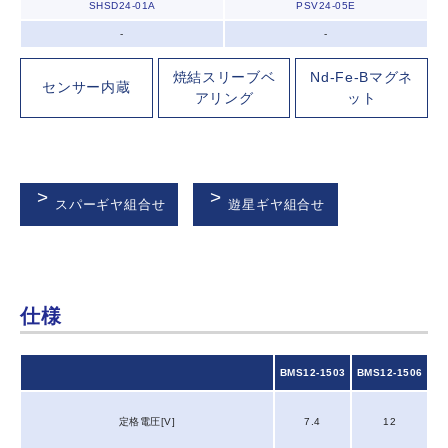
SHSD24-01A
PSV24-05E
-
-
焼結スリーブ
ベ
Nd-Fe-B
マグネ
センサー内蔵
アリング
ット
スパーギヤ組合せ
遊星ギヤ組合せ
仕様
BMS12-1503
BMS12-1506
定格電圧[V]
7.4
12