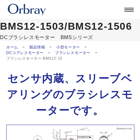
製品を探す
技術
BMS12-1503/BMS12-1506
企業情報
DCブラシレスモーター
BMSシリーズ
採用
ホーム
製品情報
小型モーター
公式ブログ
DCコアレスモーター
ブラシレスモーター
ブラシレスモーター BMS12-15
ORSONIC
お問い合わせ
センサ内蔵、スリーブベ
日本語
アリングのブラシレスモ
English
中文
ーターです。
Deutsch