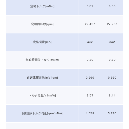
定格トルク[mNm]
0.82
0.88
定格回転数[rpm]
22,457
27,257
定格電流[mA]
432
342
無負荷損失トルク[mNm]
0.29
0.30
逆起電圧定数[mV/rpm]
0.269
0.360
トルク定数[mNm/A]
2.57
3.44
回転数/トルク勾配[rpm/mNm]
4,559
5,170