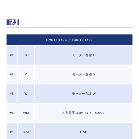
配列
BMS12-1503 ／ BMS12-1506
#1
U
モーター巻線 U
#2
V
モーター巻線 V
#3
W
モーター巻線 W
#4
Vdd
入力電圧 3.0V（1.6～5.5V）
#5
Gnd
GND