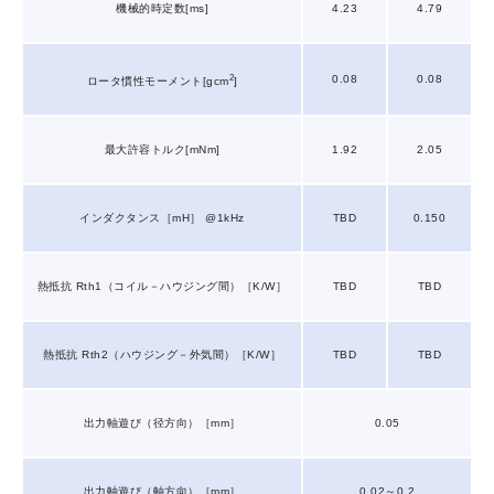
機械的時定数[ms]
4.23
4.79
2
0.08
0.08
ロータ慣性モーメント[gcm
]
最大許容トルク[mNm]
1.92
2.05
インダクタンス［mH］ @1kHz
TBD
0.150
熱抵抗 Rth1（コイル－ハウジング間）［K/W］
TBD
TBD
熱抵抗 Rth2（ハウジング－外気間）［K/W］
TBD
TBD
出力軸遊び（径方向）［mm］
0.05
出力軸遊び（軸方向）［mm］
0.02～0.2