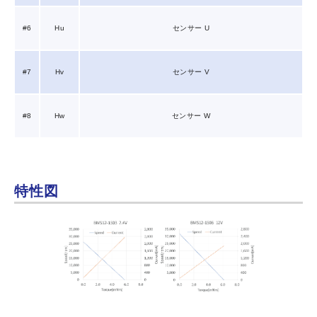
#6
Hu
センサー U
#7
Hv
センサー V
#8
Hw
センサー W
特性図