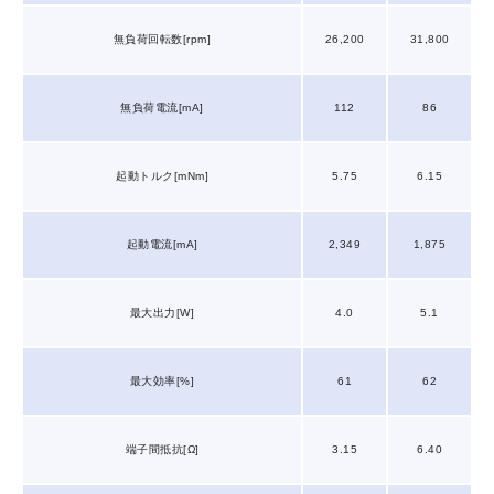
無負荷回転数[rpm]
26,200
31,800
無負荷電流[mA]
112
86
起動トルク[mNm]
5.75
6.15
起動電流[mA]
2,349
1,875
最大出力[W]
4.0
5.1
最大効率[%]
61
62
端子間抵抗[Ω]
3.15
6.40