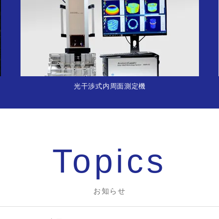
光干渉式内周面測定機
Topics
お知らせ