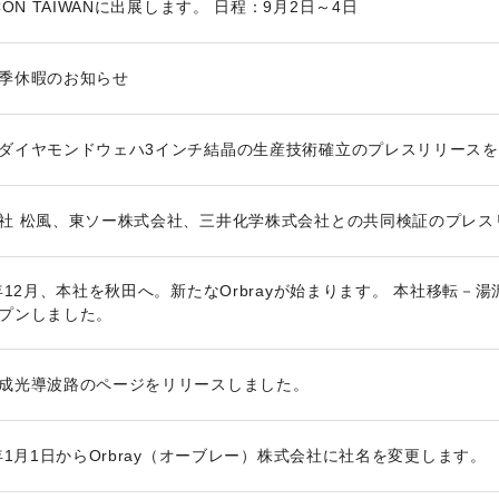
CON TAIWANに出展します。 日程：9月2日～4日
季休暇のお知らせ
ダイヤモンドウェハ3インチ結晶の生産技術確立のプレスリリース
社 松風、東ソー株式会社、三井化学株式会社との共同検証のプレス
6年12月、本社を秋田へ。新たなOrbrayが始まります。 本社移転－
プンしました。
成光導波路のページをリリースしました。
3年1月1日からOrbray（オーブレー）株式会社に社名を変更します。