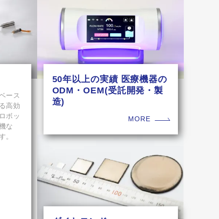
50年以上の実績 医療機器の
ODM・OEM(受託開発・製
ベース
造)
る高効
ロボッ
MORE
機な
す。