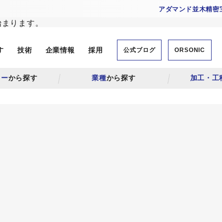
アダマンド並木精密宝
す
技術
企業情報
採用
公式ブログ
ORSONIC
リー
から探す
業種
から探す
加工・工