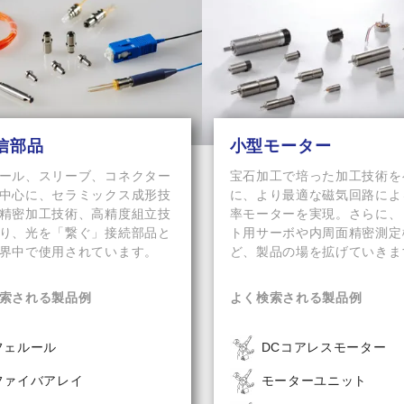
信部品
小型モーター
ール、スリーブ、コネクター
宝石加工で培った加工技術を
中心に、セラミックス成形技
に、より最適な磁気回路によ
精密加工技術、高精度組立技
率モーターを実現。さらに、
り、光を「繋ぐ」接続部品と
ト用サーボや内周面精密測定
界中で使用されています。
ど、製品の場を拡げていきま
索される製品例
よく検索される製品例
フェルール
DCコアレスモーター
ファイバアレイ
モーターユニット