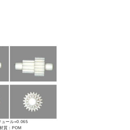
ュール=0.065
材質：POM