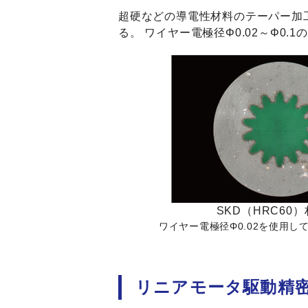
超硬などの導電性材料のテーパー加
る。 ワイヤー電極径Φ0.02～Φ0.
SKD（HRC60）材
ワイヤー電極径Φ0.02を使用して
リニアモータ駆動精密