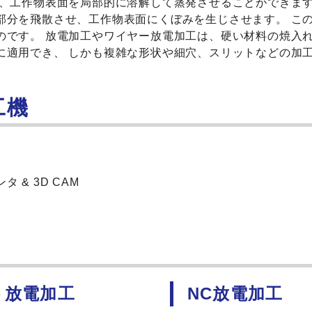
と、工作物表面を局部的に溶解して蒸発させることができま
部分を飛散させ、工作物表面にくぼみを生じさせます。 こ
のです。 放電加工やワイヤー放電加工は、硬い材料の焼入
に適用でき、 しかも複雑な形状や細穴、スリットなどの加
工機
& 3D CAM
ト放電加工
NC放電加工