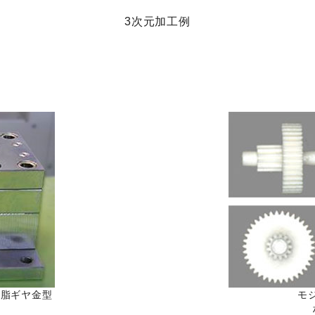
3次元加工例
樹脂ギヤ金型
モジ