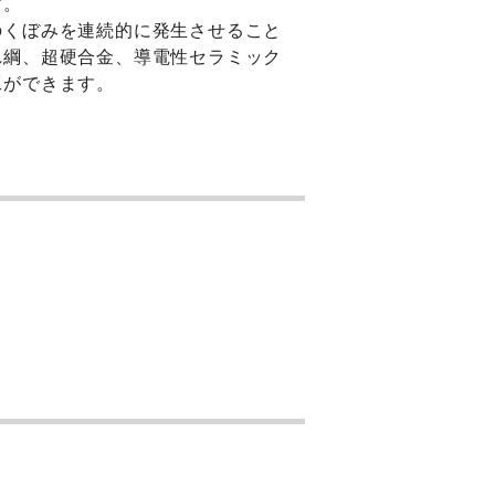
す。
のくぼみを連続的に発生させること
れ綱、超硬合金、導電性セラミック
工ができます。