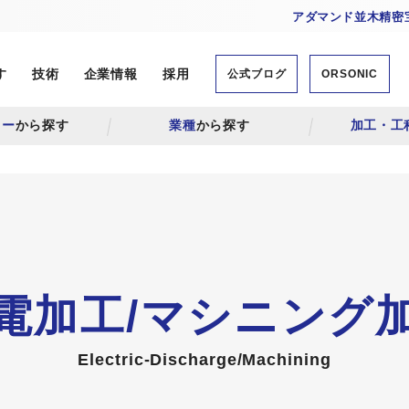
アダマンド並木精密宝
す
技術
企業情報
採用
公式ブログ
ORSONIC
リー
から探す
業種
から探す
加工・工
電加工/マシニング
Electric-Discharge/Machining