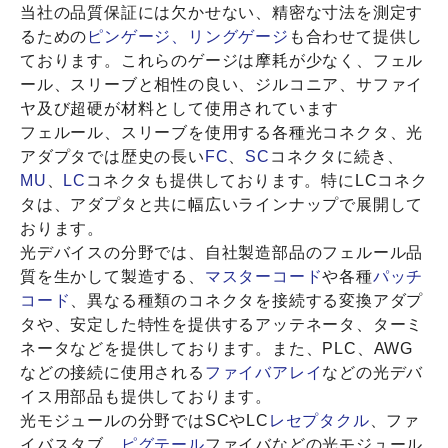
当社の品質保証には欠かせない、精密な寸法を測定す
るための
ピンゲージ、リングゲージ
も合わせて提供し
ております。これらのゲージは摩耗が少なく、フェル
ール、スリーブと相性の良い、ジルコニア、サファイ
ヤ及び超硬が材料として使用されています
フェルール、スリーブを使用する各種光コネクタ、光
アダプタでは歴史の長い
FC
、
SC
コネクタに続き、
MU
、
LC
コネクタも提供しております。特にLCコネク
タは、アダプタと共に幅広いラインナップで展開して
おります。
光デバイスの分野では、自社製造部品のフェルール品
質を生かして製造する、
マスターコード
や各種
パッチ
コード
、異なる種類のコネクタを接続する変換アダプ
タや、安定した特性を提供するアッテネータ、ターミ
ネータなどを提供しております。また、PLC、AWG
などの接続に使用される
ファイバアレイ
などの光デバ
イス用部品も提供しております。
光モジュールの分野ではSCやLC
レセプタクル
、ファ
イバスタブ、
ピグテール
ファイバなどの光モジュール