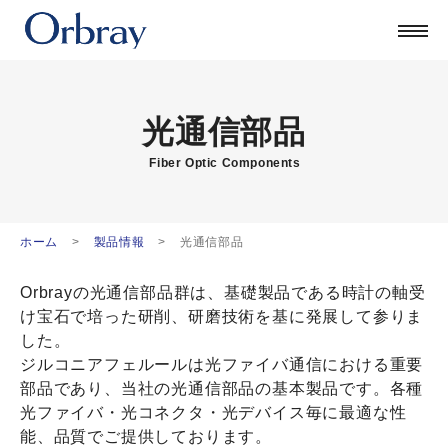
製品を探す
技術
企業情報
採用
光通信部品
公式ブログ
Fiber Optic Components
ORSONIC
お問い合わせ
ホーム
製品情報
光通信部品
日本語
Orbrayの光通信部品群は、基礎製品である時計の軸受
English
け宝石で培った研削、研磨技術を基に発展して参りま
中文
した。
Deutsch
ジルコニアフェルールは光ファイバ通信における重要
部品であり、当社の光通信部品の基本製品です。各種
光ファイバ・光コネクタ・光デバイス毎に最適な性
能、品質でご提供しております。