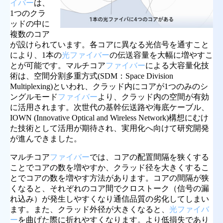
イバー
は、
1つのクラ
ッドの中に
複数のコア
が設けられています。各コアに異なる光信号を通すこと
により、1本の
光ファイバー
の伝送容量を大幅に増やすこ
とが可能です。マルチコア
ファイバー
による大容量化技
術は、空間分割多重方式(SDM：Space Division
Multiplexing)といわれ、クラッド内にコアが1つのみのシ
ングルモード
ファイバー
より、クラッド内の空間が有効
に活用されます。次世代の基幹伝送路や海底ケーブル、
IOWN (Innovative Optical and Wireless Network)構想にむけ
た技術として活用が期待され、実用化へ向けて研究開発
が進んできました。
マルチコア
ファイバー
では、コアの配置間隔を狭くする
ことでコアの数を増やすか、クラッド径を大きくするこ
とでコアの数を増やす方法があります。コアの間隔が狭
くなると、それぞれのコア間でクロストーク（信号の漏
れ込み）が発生しやすくなり通信品質の劣化してしまい
ます。また、クラッド外径が大きくなると、
光ファイバ
ー
を曲げた際に折れやすくなります。より低損失であり