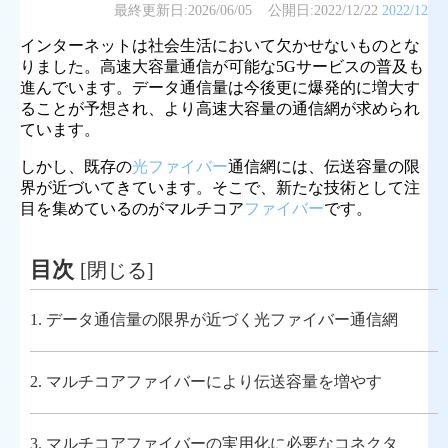
最終更新日:
2026/06/05
公開日:
2022/12/22
2022/12
インターネットは社会生活において欠かせないものとな
りました。高速大容量通信が可能な5Gサービスの普及も
進んでいます。データ通信量は今後更に爆発的に増大す
ることが予想され、より高速大容量の通信網が求められ
ています。
しかし、既存の
光ファイバー
通信網には、伝送容量の限
界が近づいてきています。そこで、新たな技術として注
目を集めているのがマルチコア
ファイバー
です。
目次
[
閉じる
]
1.
データ通信量の限界が近づく光ファイバー通信網
2.
マルチコアファイバーにより伝送容量を増やす
3.
マルチコアファイバーの実用化に必要なコネクタ