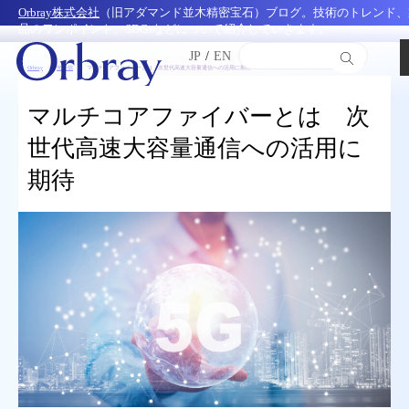
Orbray株式会社
（旧アダマンド並木精密宝石）ブログ。技術のトレンド、
品のワンポイント、SDGsなどについて紹介していきます。
JP
/
EN
Orbray
光通信
マルチコアファイバーとは 次世代高速大容量通信への活用に期待
マルチコアファイバーとは 次
世代高速大容量通信への活用に
期待