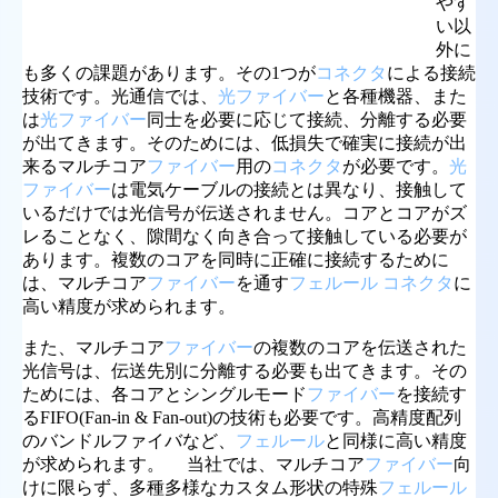
やす
い以
外に
も多くの課題があります。その1つが
コネクタ
による接続
技術です。光通信では、
光ファイバー
と各種機器、また
は
光ファイバー
同士を必要に応じて接続、分離する必要
が出てきます。そのためには、低損失で確実に接続が出
来るマルチコア
ファイバー
用の
コネクタ
が必要です。
光
ファイバー
は電気ケーブルの接続とは異なり、接触して
いるだけでは光信号が伝送されません。コアとコアがズ
レることなく、隙間なく向き合って接触している必要が
あります。複数のコアを同時に正確に接続するために
は、マルチコア
ファイバー
を通す
フェルール コネクタ
に
高い精度が求められます。
また、マルチコア
ファイバー
の複数のコアを伝送された
光信号は、伝送先別に分離する必要も出てきます。その
ためには、各コアとシングルモード
ファイバー
を接続す
るFIFO(Fan-in & Fan-out)の技術も必要です。高精度配列
のバンドルファイバなど、
フェルール
と同様に高い精度
が求められます。 当社では、マルチコア
ファイバー
向
けに限らず、多種多様なカスタム形状の特殊
フェルール