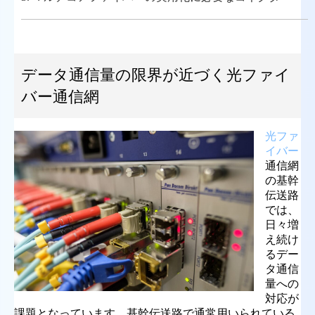
データ通信量の限界が近づく光ファイ
バー通信網
光ファ
イバー
通信網
の基幹
伝送路
では、
日々増
え続け
るデー
タ通信
量への
対応が
課題となっています。基幹伝送路で通常用いられている