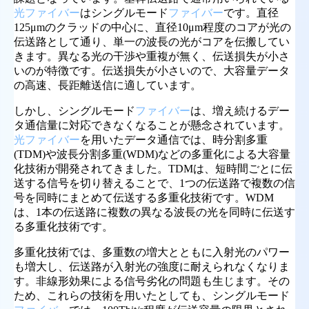
光ファイバー
はシングルモード
ファイバー
です。直径
125μmのクラッドの中心に、直径10μm程度のコアが光の
伝送路として通り、単一の波長の光がコアを伝搬してい
きます。異なる光の干渉や重複が無く、伝送損失が小さ
いのが特徴です。伝送損失が小さいので、大容量データ
の高速、長距離送信に適しています。
しかし、シングルモード
ファイバー
は、増え続けるデー
タ通信量に対応できなくなることが懸念されています。
光ファイバー
を用いたデータ通信では、時分割多重
(TDM)や波長分割多重(WDM)などの多重化による大容量
化技術が開発されてきました。TDMは、短時間ごとに伝
送する信号を切り替えることで、1つの伝送路で複数の信
号を同時にまとめて伝送する多重化技術です。WDM
は、1本の伝送路に複数の異なる波長の光を同時に伝送す
る多重化技術です。
多重化技術では、多重数の増大とともに入射光のパワー
も増大し、伝送路が入射光の強度に耐えられなくなりま
す。非線形効果による信号劣化の問題も生じます。その
ため、これらの技術を用いたとしても、シングルモード