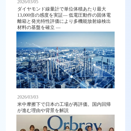
2026/03/05
ダイヤモンド線量計で単位体積あたり最大
13,000倍の感度を実証― 低電圧動作の固体電
離箱と発光特性評価により多機能放射線検出
材料の基盤を確立 ―
2026/03/03
米中摩擦下で日本の工場が再評価。国内回帰
が進む理由や背景を解説