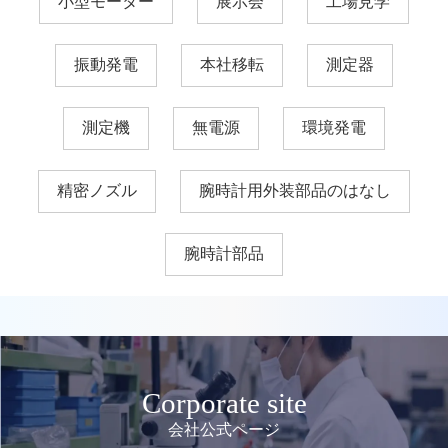
小型モーター
展示会
工場見学
振動発電
本社移転
測定器
測定機
無電源
環境発電
精密ノズル
腕時計用外装部品のはなし
腕時計部品
Corporate site
会社公式ページ