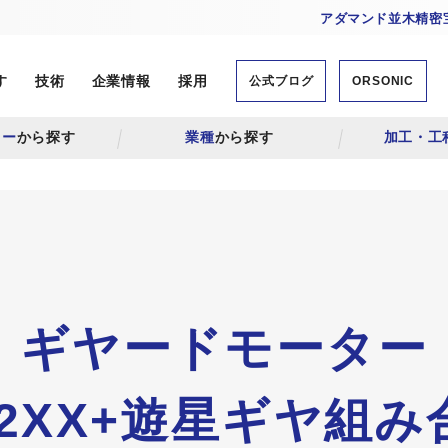
アダマンド並木精密宝
す
技術
企業情報
採用
公式ブログ
ORSONIC
リー
から探す
業種
から探す
加工・工
ギヤードモーター
-12XX+遊星ギヤ組