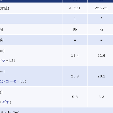
対値)
4.71:1
22.22:1
数
1
2
%]
85
72
方向
=
=
m]
19.4
21.6
ギヤ
＝L2）
m]
25.9
28.1
エンコーダ
＝L3）
g]
5.8
6.3
＋
ギヤ
）
ルク[mNm]