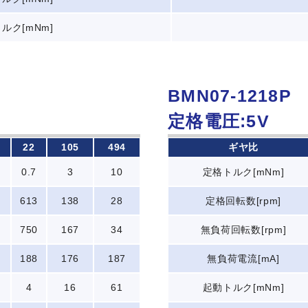
ルク[mNm]
BMN07-1218P
定格電圧:5V
22
105
494
ギヤ比
0.7
3
10
定格トルク[mNm]
613
138
28
定格回転数[rpm]
750
167
34
無負荷回転数[rpm]
188
176
187
無負荷電流[mA]
4
16
61
起動トルク[mNm]