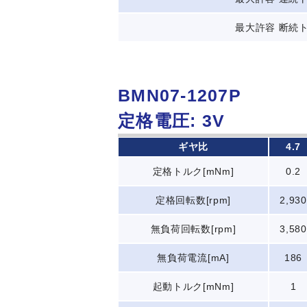
最大許容 断続ト
BMN07-1207P
定格電圧: 3V
ギヤ比
4.7
定格トルク[mNm]
0.2
定格回転数[rpm]
2,930
無負荷回転数[rpm]
3,580
無負荷電流[mA]
186
起動トルク[mNm]
1