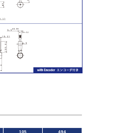
105
494