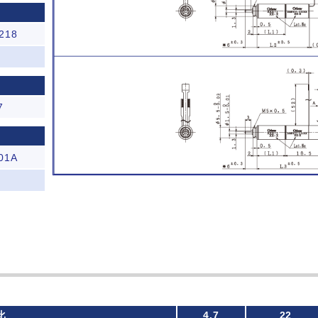
218
7
01A
比
4.7
22