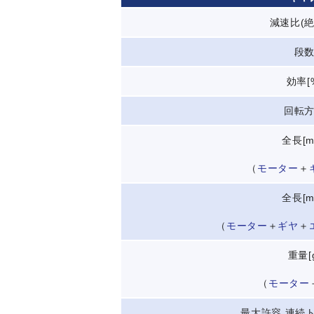
減速比(絶
段
効率[
回転
全長[m
（
モーター
＋
全長[m
（
モーター
＋
ギヤ
＋
重量[
（
モーター
最大許容 連続ト