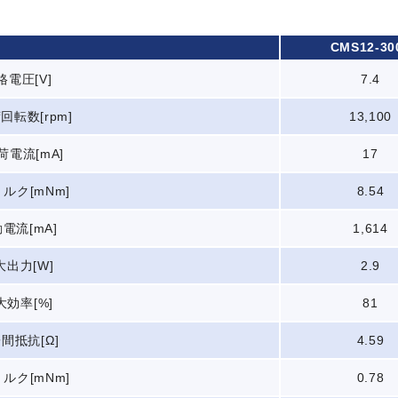
CMS12-30
格電圧[V]
7.4
回転数[rpm]
13,100
荷電流[mA]
17
ルク[mNm]
8.54
電流[mA]
1,614
大出力[W]
2.9
大効率[%]
81
間抵抗[Ω]
4.59
ルク[mNm]
0.78