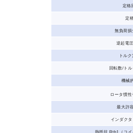
定格回
定格
無負荷損
逆起電圧定
トルク定
回転数/トルク
機械的
ロータ慣性
最大許容
インダクタン
熱抵抗 Rth1（コイ