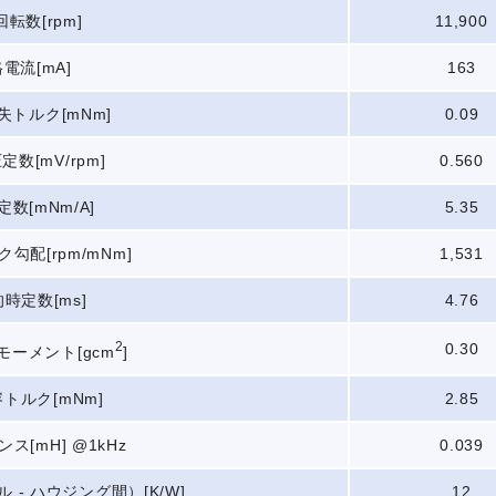
転数[rpm]
11,900
電流[mA]
163
失トルク[mNm]
0.09
数[mV/rpm]
0.560
数[mNm/A]
5.35
勾配[rpm/mNm]
1,531
時定数[ms]
4.76
2
0.30
モーメント[gcm
]
トルク[mNm]
2.85
ス[mH] @1kHz
0.039
ル - ハウジング間）[K/W]
12