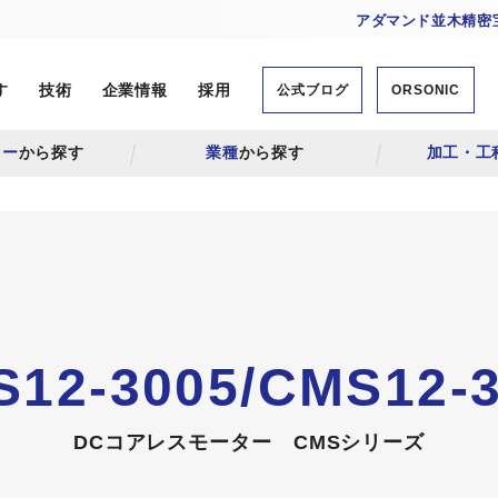
アダマンド並木精密宝
す
技術
企業情報
採用
公式ブログ
ORSONIC
リー
から探す
業種
から探す
加工・工
12-3005/CMS12-
DCコアレスモーター
CMSシリーズ