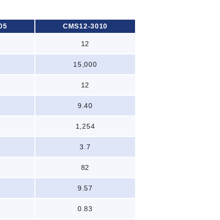
05
CMS12-3010
12
15,000
12
9.40
1,254
3.7
82
9.57
0.83