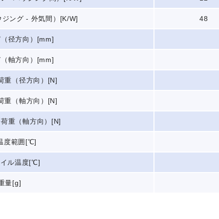
ジング - 外気間）[K/W]
48
（径方向）[mm]
（軸方向）[mm]
重（径方向）[N]
重（軸方向）[N]
荷重（軸方向）[N]
温度範囲[℃]
イル温度[℃]
重量[g]