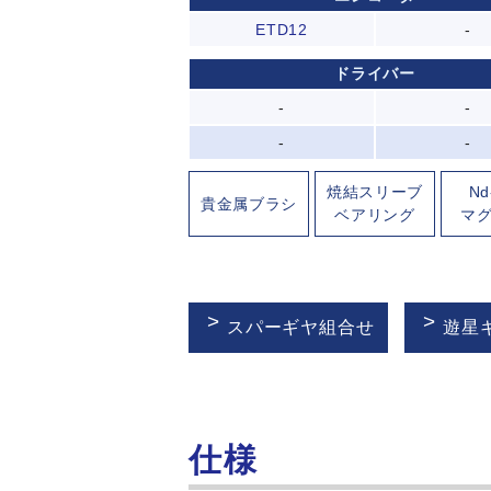
ETD12
-
ドライバー
-
-
-
-
焼結スリーブ
Nd
貴金属ブラシ
ベアリング
マ
スパーギヤ組合せ
遊星
仕様