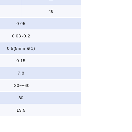
48
0.05
0.03~0.2
0.5(5mm ※1)
0.15
7.8
-20~+60
80
19.5