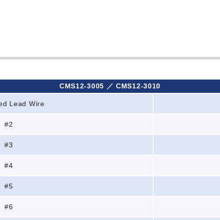
CMS12-3005 ／ CMS12-3010
ed Lead Wire
#2
#3
#4
#5
#6