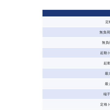
定
無負荷
無負
起動ト
起動
最
最
端子
定格ト