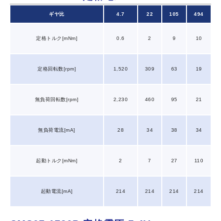
ギヤ比
4.7
22
105
494
定格トルク[mNm]
0.6
2
9
10
定格回転数[rpm]
1,520
309
63
19
無負荷回転数[rpm]
2,230
460
95
21
無負荷電流[mA]
28
34
38
34
起動トルク[mNm]
2
7
27
110
起動電流[mA]
214
214
214
214