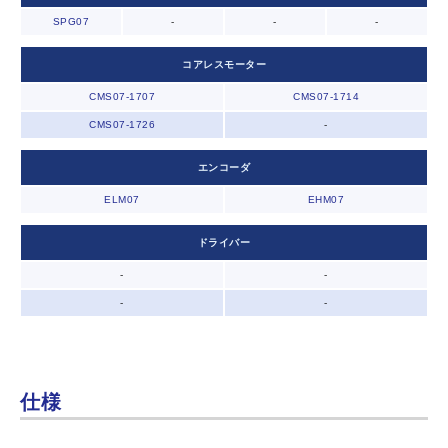
SPG07
-
-
-
コアレスモーター
CMS07-1707
CMS07-1714
CMS07-1726
-
エンコーダ
ELM07
EHM07
ドライバー
-
-
-
-
仕様