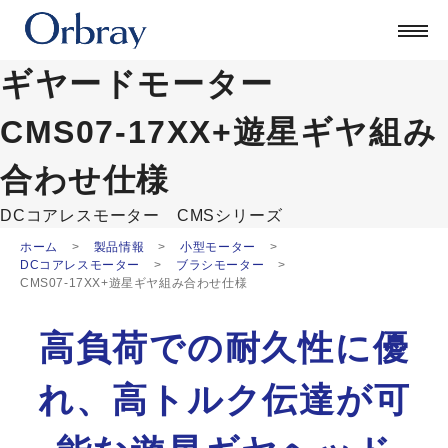
製品を探す
技術
ギヤードモーター
企業情報
採用
CMS07-17XX+遊星ギヤ組み
公式ブログ
合わせ仕様
ORSONIC
DCコアレスモーター
CMSシリーズ
お問い合わせ
ホーム
製品情報
小型モーター
DCコアレスモーター
ブラシモーター
CMS07-17XX+遊星ギヤ組み合わせ仕様
日本語
English
高負荷での耐久性に優
中文
Deutsch
れ、
高トルク伝達が可