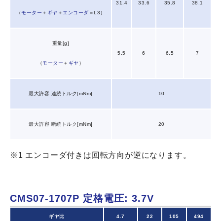
31.4
33.6
35.8
38.1
（
モーター
＋
ギヤ
＋
エンコーダ
＝L3）
重量[g]
5.5
6
6.5
7
（
モーター
＋
ギヤ
）
最大許容 連続トルク[mNm]
10
最大許容 断続トルク[mNm]
20
※1 エンコーダ付きは回転方向が逆になります。
CMS07-1707P
定格電圧: 3.7V
ギヤ比
4.7
22
105
494