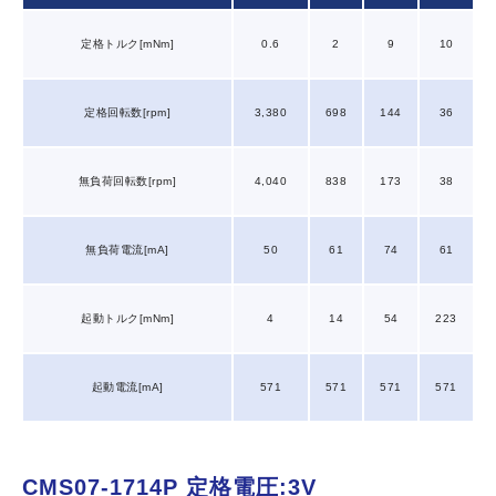
定格トルク[mNm]
0.6
2
9
10
定格回転数[rpm]
3,380
698
144
36
無負荷回転数[rpm]
4,040
838
173
38
無負荷電流[mA]
50
61
74
61
起動トルク[mNm]
4
14
54
223
起動電流[mA]
571
571
571
571
CMS07-1714P
定格電圧:3V