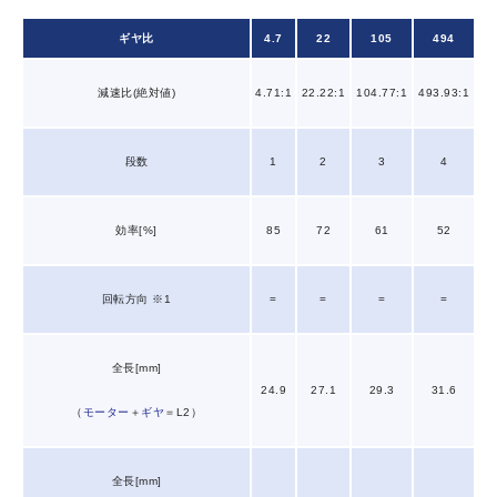
ギヤ比
4.7
22
105
494
減速比(絶対値)
4.71:1
22.22:1
104.77:1
493.93:1
段数
1
2
3
4
効率[%]
85
72
61
52
回転方向 ※1
=
=
=
=
全長[mm]
24.9
27.1
29.3
31.6
（
モーター
＋
ギヤ
＝L2）
全長[mm]