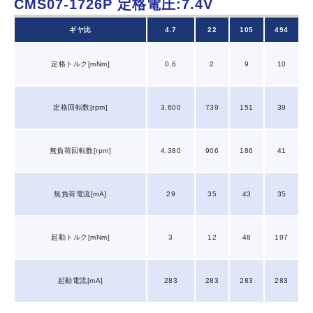
CMS07-1726P
定格電圧:7.4V
ギヤ比
4.7
22
105
494
定格トルク[mNm]
0.6
2
9
10
定格回転数[rpm]
3,600
739
151
39
無負荷回転数[rpm]
4,380
906
186
41
無負荷電流[mA]
29
35
43
35
起動トルク[mNm]
3
12
48
197
起動電流[mA]
283
283
283
283