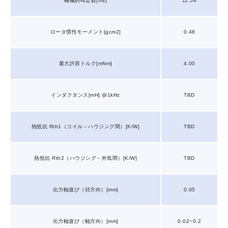
機械的時定数[ms]
11.54
ロータ慣性モーメント[gcm2]
0.48
最大許容トルク[mNm]
4.00
インダクタンス[mH] @1kHz
TBD
熱抵抗 Rth1（コイル－ハウジング間）[K/W]
TBD
熱抵抗 Rth2（ハウジング－外気間）[K/W]
TBD
出力軸遊び（径方向）[mm]
0.05
出力軸遊び（軸方向）[mm]
0.02~0.2