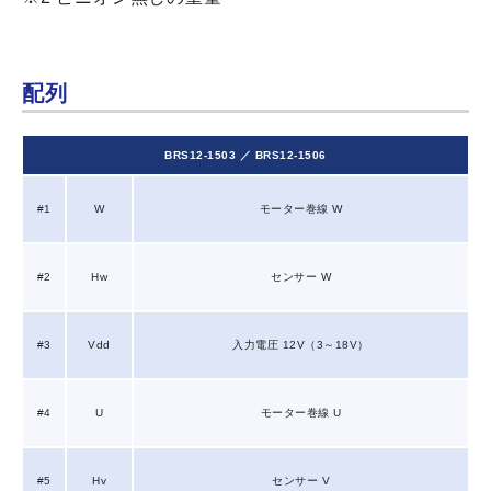
配列
BRS12-1503 ／ BRS12-1506
#1
W
モーター巻線 W
#2
Hw
センサー W
#3
Vdd
入力電圧 12V（3～18V）
#4
U
モーター巻線 U
#5
Hv
センサー V