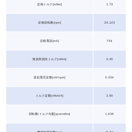
定格トルク[mNm]
1.73
定格回転数[rpm]
20,143
定格電流[mA]
754
無負荷損失トルク[mNm]
0.45
逆起電圧定数[mV/rpm]
0.304
トルク定数[mNm/A]
2.90
回転数/トルク勾配[rpm/mNm]
1,936