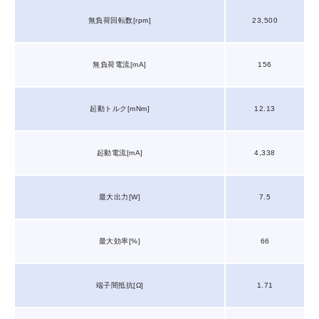
無負荷回転数[rpm]
23,500
無負荷電流[mA]
156
起動トルク[mNm]
12.13
起動電流[mA]
4,338
最大出力[W]
7.5
最大効率[%]
66
端子間抵抗[Ω]
1.71