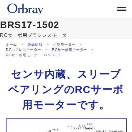
製品を探す
技術
BRS17-1502
企業情報
RCサーボ用
ブラシレスモーター
採用
ホーム
製品情報
小型モーター
公式ブログ
DCコアレスモーター
RCサーボ用モーター
RCサーボ用モーター BRS17-15
ORSONIC
お問い合わせ
センサ内蔵、スリーブ
日本語
ベアリングの
RCサーボ
English
中文
用モーターです。
Deutsch