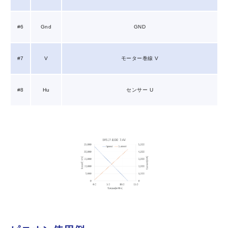
#6
Gnd
GND
#7
V
モーター巻線 V
#8
Hu
センサー U