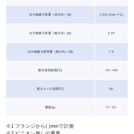
出力軸最大荷重（径方向）[N]
0.5(2.4mm ※1)
出力軸最大荷重（軸方向）[N]
0.15
出力軸最大静荷重（軸方向）[N]
7.8
動作温度範囲[℃]
-20~+80
最大コイル温度[℃]
90
重量[g]
17 ※2
※1 フランジから( )mmで計測
※2 ピニオン無しの重量