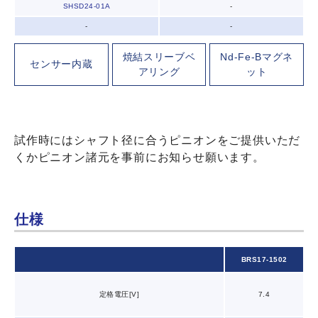
SHSD24-01A
-
-
-
焼結スリーブ
ベ
Nd-Fe-B
マグネ
センサー内蔵
アリング
ット
試作時にはシャフト径に合うピニオンをご提供いただ
くかピニオン諸元を事前にお知らせ願います。
仕様
BRS17-1502
定格電圧[V]
7.4