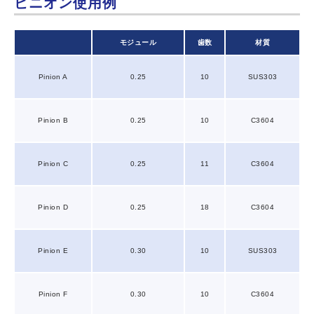
ピニオン使用例
モジュール
歯数
材質
Pinion A
0.25
10
SUS303
Pinion B
0.25
10
C3604
Pinion C
0.25
11
C3604
Pinion D
0.25
18
C3604
Pinion E
0.30
10
SUS303
Pinion F
0.30
10
C3604