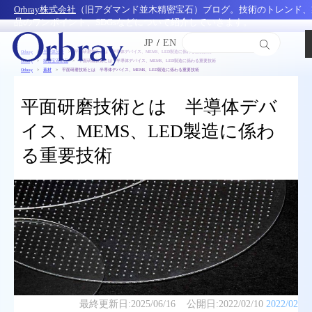
Orbray株式会社
（旧アダマンド並木精密宝石）ブログ。技術のトレンド、
品のワンポイント、SDGsなどについて紹介していきます。
JP
/
EN
Orbray
半導体分野
平面研磨技術とは 半導体デバイス、MEMS、LED製造に係わる重要技術
Orbray
精密宝石部品
平面研磨技術とは 半導体デバイス、MEMS、LED製造に係わる重要技術
Orbray
素材
平面研磨技術とは 半導体デバイス、MEMS、LED製造に係わる重要技術
平面研磨技術とは 半導体デバ
イス、MEMS、LED製造に係わ
る重要技術
最終更新日:
2025/06/16
公開日:
2022/02/10
2022/02