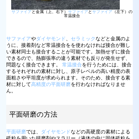
サファイア
と金属（上、右下）
サファイア
と
サファイア
（左下）の
常温接合
サファイア
や
ダイヤモンド
、
セラミック
などと金属のよ
うに、接着剤など常温接合をを使わなければ接合が難し
い素材同士も接合することが可能です。加熱せずに接合
できるので、熱膨張率の違う素材でも反りが発生せず、
問題なく接合できます。
常温接合
を行うためには、接合
するそれぞれの素材に対し、原子レベルの高い精度の表
面粗さや平坦度が求められます。そのため、接合する素
材に対して
高精度の平面研磨
を行わなければなりませ
ん。
平面研磨の方法
平面研磨
では、
ダイヤモンド
などの高硬度の素材による
砥粒を用いた研磨剤やスラリー（液体の中に固体砥粒を