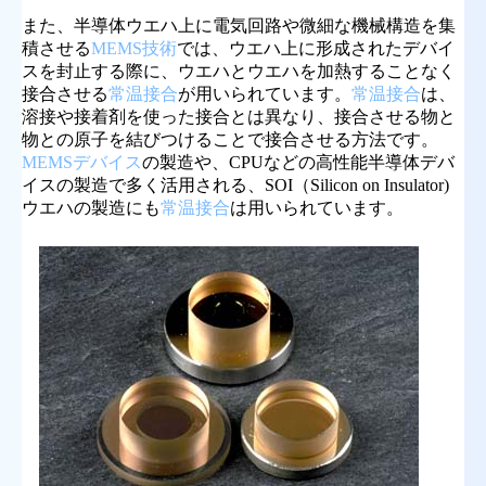
また、半導体ウエハ上に電気回路や微細な機械構造を集
積させる
MEMS技術
では、ウエハ上に形成されたデバイ
スを封止する際に、ウエハとウエハを加熱することなく
接合させる
常温接合
が用いられています。
常温接合
は、
溶接や接着剤を使った接合とは異なり、接合させる物と
物との原子を結びつけることで接合させる方法です。
MEMSデバイス
の製造や、CPUなどの高性能半導体デバ
イスの製造で多く活用される、SOI（Silicon on Insulator)
ウエハの製造にも
常温接合
は用いられています。