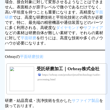
場合、接合対象に対して変形させるようなことはできま
せん。表面粗さが原子レベルで微小であるだけでなく、
高い平坦度を持つことも重要になります。高精度な
平面
研磨
では、高度な研磨技術と平坦化技術との両方が必要
です。特に、最先端の精密機器や通信装置などのパーツ
に多く利用される、高硬度な
ダイヤモンド
や
サファイア
などの素材は研磨自体が難しい素材です。それらの素材
に対して
平面研磨
を行うには、高度な技術や多くのノウ
ハウが必要になります。
Orbrayの
平面研磨技術
受託研磨加工｜Orbray株式会社
https://orbray.com/product/jewel/technology/wafer-
processing.html
研磨・結晶育成・洗浄技術を生かした
サファイア製品
を
扱っております。