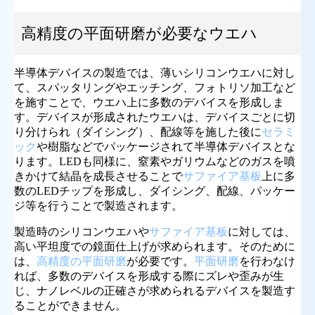
高精度の平面研磨が必要なウエハ
半導体デバイスの製造では、薄いシリコンウエハに対し
て、スパッタリングやエッチング、フォトリソ加工など
を施すことで、ウエハ上に多数のデバイスを形成しま
す。デバイスが形成されたウエハは、デバイスごとに切
り分けられ（ダイシング）、配線等を施した後に
セラミ
ック
や樹脂などでパッケージされて半導体デバイスとな
ります。LEDも同様に、窒素やガリウムなどのガスを噴
きかけて結晶を成長させることで
サファイア基板
上に多
数のLEDチップを形成し、ダイシング、配線、パッケー
ジ等を行うことで製造されます。
製造時のシリコンウエハや
サファイア基板
に対しては、
高い平坦度での鏡面仕上げが求められます。そのために
は、
高精度の平面研磨
が必要です。
平面研磨
を行わなけ
れば、多数のデバイスを形成する際にズレや歪みが生
じ、ナノレベルの正確さが求められるデバイスを製造す
ることができません。