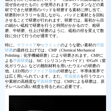
混ぜ合わせたもの）が使用されます。ウレタンなどの素
材でできた研磨用のパッドを研磨する素材に押し当て、
研磨剤やスラリーを流しながら、パッドと素材とを回転
させることで研磨が行われます。研磨では、最初から目
の細かい砥粒で研磨を行うと時間がかかるので、粗研
磨、中研磨、仕上げ研磨のように、砥粒の径を変えて数
段に分けて行うのが通常です。
特に、
サファイア
や
セラミック
のような硬い素材の
平面
研磨
の最終仕上げでは、CMP（Chemical Mechanical
Polishing：化学機械研磨）により研磨されます。CMPに
よる
平面研磨
は、SiC（シリコンカーバイド）やGaN（窒
化ガリウム）などの難削材料を用いたウエハの研磨の
他、LED用の
サファイア基板
の研磨など、半導体業界で
は広く用いられています。また、
常温接合
を行うウエハ
や素材の高精度な
平面研磨
では、CMPによる研磨は、原
子レベルの高い精度を得るために必要です。