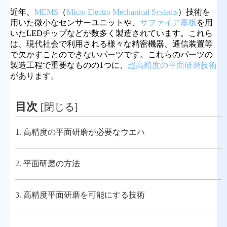
近年、
MEMS
（
Micro Electro Mechanical Systems
）技術を
用いた微小なセンサーユニットや、
サファイア基板
を用
いたLEDチップなどが数多く製造されています。これら
は、現代社会で利用される様々な精密機器、通信装置等
で欠かすことのできないパーツです。これらのパーツの
製造工程で重要なものの1つに、
超高精度の平面研磨技術
があります。
目次
[
閉じる
]
1.
高精度の平面研磨が必要なウエハ
2.
平面研磨の方法
3.
高精度平面研磨を可能にする技術