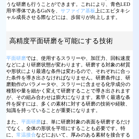
うな研磨も行うことができます。これにより、青色LED
用半導体であるGaNを、
サファイア基板
上にエピタキシ
ャル成長させる際などには、歩留りが向上します。
高精度平面研磨を可能にする技術
平面研磨
では、使用するスラリーや、加圧力、回転速度
などにより研磨状態が変わります。研磨する対象の材質
や形状により最適な条件は変わるので、それぞれに合っ
た条件を導き出さなければなりません。研磨条件は、研
磨動作のパラメータや、スラリーに含ませる化学成分の
種類や量を細かく変えて研磨することで導き出されます
が、その組み合わせは膨大になります。素早く最適な条
件を探すには、多くの素材に対する研磨の技術や経験、
知識を持っていることが重要になります。
また、
平面研磨
は、単に研磨対象の表面を研磨するだけ
でなく、全体の形状を平坦にすることも必要です。特
に、
常温接合
などにおいて、厚みのある素材を接合する