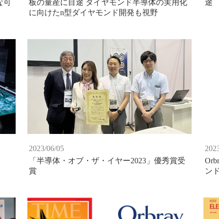
な可
板の量産に目途 ダイヤモンド半導体の実用化
途
に向けたn型ダイヤモンド開発も視野
2023/06/05
2023
「半導体・オブ・ザ・イヤー2023」優秀賞受
Or
賞
ン