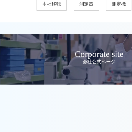
本社移転
測定器
測定機
Corporate site
会社公式ページ