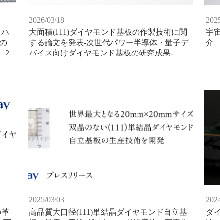
2026/03/18
2025
ェハ
大面積(111)ダイヤモンド基板の作製技術に関
宇
の
する論文を発表-次世代パワー半導体・量子デ
介
、2
バイス向けダイヤモンド基板の研究成果-
2025/03/03
2024
の革
高品質大口径(111)単結晶ダイヤモンド自立基
ダ