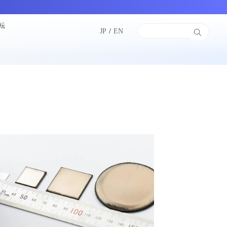
転
JP
/
EN