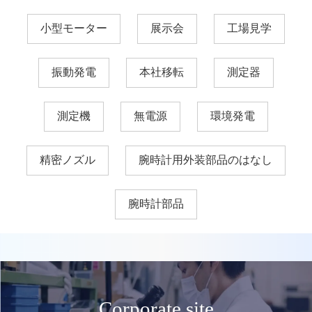
小型モーター
展示会
工場見学
振動発電
本社移転
測定器
測定機
無電源
環境発電
精密ノズル
腕時計用外装部品のはなし
腕時計部品
Corporate site