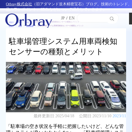
Orbray株式会社
（旧アダマンド並木精密宝石）ブログ。技術のトレンド、
品のワンポイント、SDGsなどについて紹介していきます。
JP
/
EN
Orbray
分野
IoT
駐車場管理システム用車両検知センサーの種類とメリット
Orbray
分野
環境発電
駐車場管理システム用車両検知センサーの種類とメリット
駐車場管理システム用車両検知
センサーの種類とメリット
最終更新日:
2025/04/18
公開日:
2023/11/10
2023/11
「駐車場の空き状況を手軽に把握したいけど、どんな管