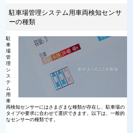
駐車場管理システム用車両検知センサ
ーの種類
駐
車
場
管
理
シ
ス
テ
ム
用
車
両検知センサーにはさまざまな種類が存在し、駐車場の
タイプや要求に合わせて選択できます。以下は、一般的
なセンサーの種類です。