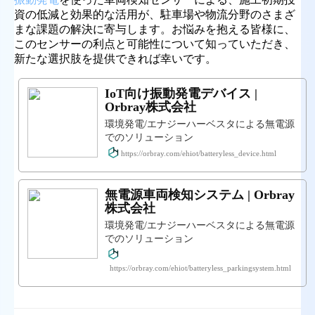
資の低減と効果的な活用が、駐車場や物流分野のさまざ
まな課題の解決に寄与します。お悩みを抱える皆様に、
このセンサーの利点と可能性について知っていただき、
新たな選択肢を提供できれば幸いです。
IoT向け振動発電デバイス |
Orbray株式会社
環境発電/エナジーハーベスタによる無電源
でのソリューション
https://orbray.com/ehiot/batteryless_device.html
無電源車両検知システム | Orbray
株式会社
環境発電/エナジーハーベスタによる無電源
でのソリューション
https://orbray.com/ehiot/batteryless_parkingsystem.html