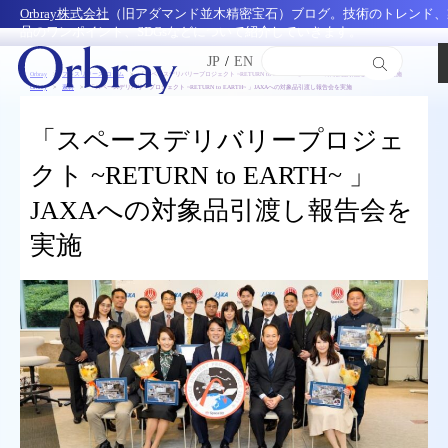
Orbray株式会社
（旧アダマンド並木精密宝石）ブログ。技術のトレンド、
品のワンポイント、SDGsなどについて紹介していきます。
JP
/
EN
Orbray
プレスリリース/コラム
「スペースデリバリープロジェクト ~RETURN to EARTH~ 」JAXAへの対象品引渡し報告会を実施
Orbray
素材
「スペースデリバリープロジェクト ~RETURN to EARTH~ 」JAXAへの対象品引渡し報告会を実施
「スペースデリバリープロジェ
クト ~RETURN to EARTH~ 」
JAXAへの対象品引渡し報告会を
実施