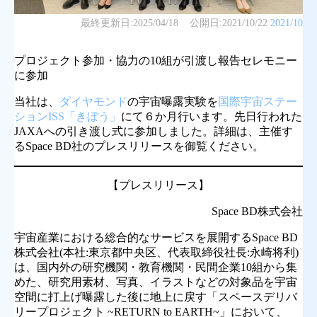
最終更新日:
2025/04/18
公開日:
2021/10/22
2021/10
プロジェクト参加・協力の10組が引渡し報告セレモニー
に参加
当社は、
ダイヤモンド
の宇宙曝露実験を
国際宇宙ステー
ションISS「きぼう」
にて６か月行います。先日行われた
JAXAへの引き渡し式に参加しました。詳細は、主催す
るSpace BD社のプレスリリースを御覧ください。
【プレスリリース】
Space BD株式会社
宇宙産業における総合的なサービスを展開するSpace BD
株式会社(本社:東京都中央区、代表取締役社長:永崎将利)
は、国内外の研究機関・教育機関・民間企業10組から集
めた、研究用素材、写真、イラストなどの対象品を宇宙
空間に打上げ曝露した後に地上に戻す「スペースデリバ
リープロジェクト ~RETURN to EARTH~」において、