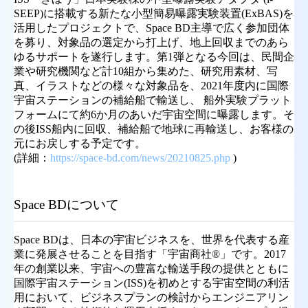
SEEP)に搭載する新たな小型簡易曝露実験装置(ExBAS)を
活用したプロジェクトで、Space BD主導で広く参加団体
を募り、対象品の選定から打上げ、地上回収までのあら
ゆるサポートを遂行します。第1弾となる今回は、民間企
業や研究機関など計10組から集めた、研究用素材、写
真、イラストなどの様々な対象品を、2021年度内に国際
宇宙ステーションの補給船で輸送し、 船外実験プラット
フォームにて約6か月のあいだ宇宙空間に曝露します。そ
の後ISS船内に回収、補給船で地球に再輸送し、お客様の
元にお戻しする予定です。
(詳細：
https://space-bd.com/news/20210825.php
)
Space BDについて
Space BDは、日本の宇宙ビジネスを、世界を代表する産
業に発展させることを目指す「宇宙商社®」です。2017
年の創業以来、宇宙への豊富な輸送手段の提供とともに
国際宇宙ステーション(ISS)を初めとする宇宙空間の利活
用において、ビジネスプランの検討からエンジニアリン