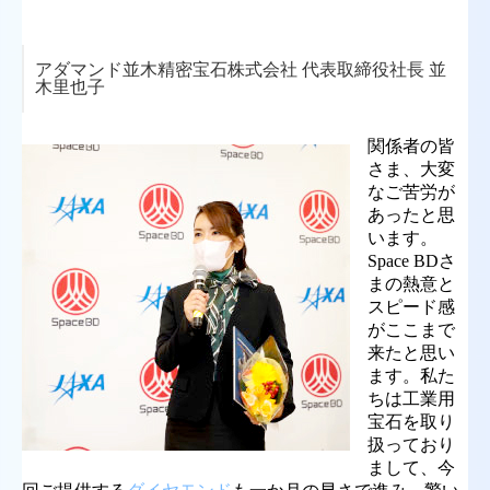
アダマンド並木精密宝石株式会社 代表取締役社長 並
木里也子
関係者の皆
さま、大変
なご苦労が
あったと思
います。
Space BDさ
まの熱意と
スピード感
がここまで
来たと思い
ます。私た
ちは工業用
宝石を取り
扱っており
まして、今