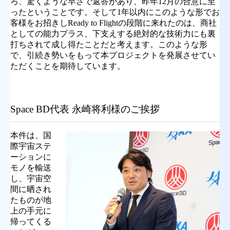
ろ、驚くような早さで返答があり、昨年12月の合意に至
ったということです。そして1年以内にこのような形でお
客様をお招きしReady to Flightの段階に来れたのは、商社
としての能力プラス、下支えする絶対的な技術力にも裏
打ちされて成し得たことだと考えます。このような形
で、引続き勢いをもって本プロジェクトを発展させてい
ただくことを期待しています。
Space BD代表 永崎将利様のご挨拶
本件は、国
際宇宙ステ
ーションに
モノを輸送
し、宇宙空
間に晒され
たものが地
上の手元に
帰ってくる