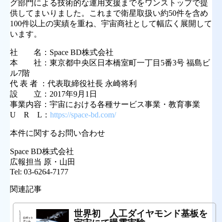
グ部門による技術的な運用支援までをワンストップで提
供してまいりました。これまで衛星取扱い約50件を含め
100件以上の実績を重ね、宇宙商社として幅広く展開して
います。
社 名：Space BD株式会社
本 社：東京都中央区日本橋室町一丁目5番3号 福島ビ
ル7階
代 表 者 ：代表取締役社長 永崎将利
設 立：2017年9月1日
事業内容：宇宙における各種サービス事業・教育事業
U R L：
https://space-bd.com/
本件に関するお問い合わせ
Space BD株式会社
広報担当 原・山田
Tel: 03-6264-7177
関連記事
世界初 人工ダイヤモンド基板を