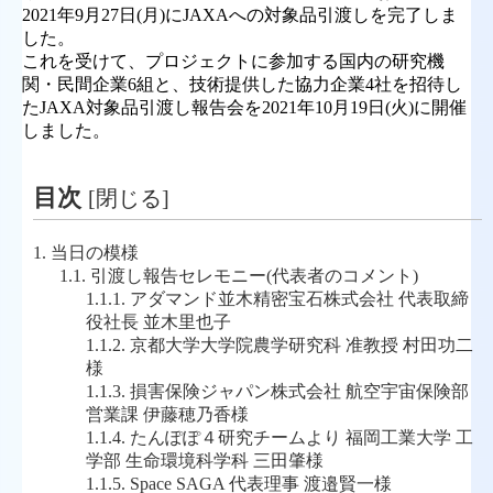
2021年9月27日(月)にJAXAへの対象品引渡しを完了しま
した。
これを受けて、プロジェクトに参加する国内の研究機
関・民間企業6組と、技術提供した協力企業4社を招待し
たJAXA対象品引渡し報告会を2021年10月19日(火)に開催
しました。
目次
[
閉じる
]
1.
当日の模様
1.1.
引渡し報告セレモニー(代表者のコメント)
1.1.1.
アダマンド並木精密宝石株式会社 代表取締
役社長 並木里也子
1.1.2.
京都大学大学院農学研究科 准教授 村田功二
様
1.1.3.
損害保険ジャパン株式会社 航空宇宙保険部
営業課 伊藤穂乃香様
1.1.4.
たんぽぽ４研究チームより 福岡工業大学 工
学部 生命環境科学科 三田肇様
1.1.5.
Space SAGA 代表理事 渡邉賢一様