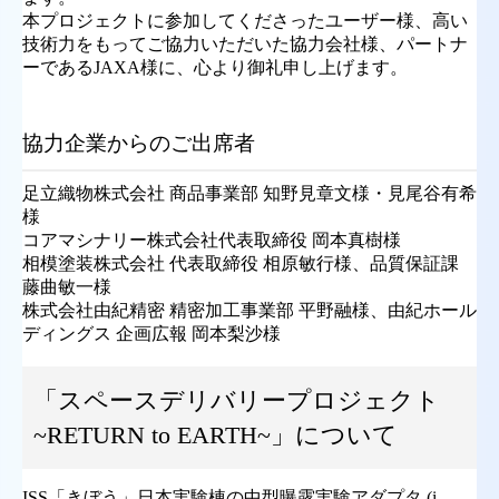
本プロジェクトに参加してくださったユーザー様、高い
技術力をもってご協力いただいた協力会社様、パートナ
ーであるJAXA様に、心より御礼申し上げます。
協力企業からのご出席者
足立織物株式会社 商品事業部 知野見章文様・見尾谷有希
様
コアマシナリー株式会社代表取締役 岡本真樹様
相模塗装株式会社 代表取締役 相原敏行様、品質保証課
藤曲敏一様
株式会社由紀精密 精密加工事業部 平野融様、由紀ホール
ディングス 企画広報 岡本梨沙様
「スペースデリバリープロジェクト
~RETURN to EARTH~」について
ISS「きぼう」日本実験棟の中型曝露実験アダプタ (i-