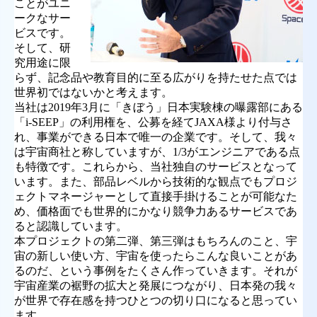
ことがユニ
ークなサー
ビスです。
そして、研
究用途に限
らず、記念品や教育目的に至る広がりを持たせた点では
世界初ではないかと考えます。
当社は2019年3月に「きぼう」日本実験棟の曝露部にある
「i-SEEP」の利用権を、公募を経てJAXA様より付与さ
れ、事業ができる日本で唯一の企業です。そして、我々
は宇宙商社と称していますが、1/3がエンジニアである点
も特徴です。これらから、当社独自のサービスとなって
います。また、部品レベルから技術的な観点でもプロジ
ェクトマネージャーとして直接手掛けることが可能なた
め、価格面でも世界的にかなり競争力あるサービスであ
ると認識しています。
本プロジェクトの第二弾、第三弾はもちろんのこと、宇
宙の新しい使い方、宇宙を使ったらこんな良いことがあ
るのだ、という事例をたくさん作っていきます。それが
宇宙産業の裾野の拡大と発展につながり、日本発の我々
が世界で存在感を持つひとつの切り口になると思ってい
ます。