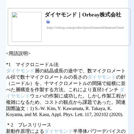
ダイヤモンド｜Orbray株式会社
https://orbray.com/product/jewel/material/diamond.html
<用語説明>
*1 マイクロニードル法
ダイヤモンド
層の結晶成長の途中で、数マイクロメート
ル径で数十マイクロメートルの長さの
ダイヤモンド
の針
（ニードル）を、十マイクロメートルの間隔で縦横に並
べた層構造を作製する方法。これにより直径1インチ
ダ
イヤモンド
ウェハの作製に成功した。しかし作製工程が
複雑になるため、コストの観点から課題であった。関連
国際論文：1) S.-W. Kim, Y. Kawamata, R. Takaya, K.
Koyama, and M. Kasu, Appl. Phys. Lett. 117, 202102 (2020).
＊2 プレスリリース
新動作原理による
ダイヤモンド
半導体パワーデバイスの