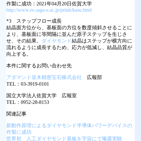
作製に成功：2021年04月20日佐賀大学
http://www.ee.saga-u.ac.jp/pelab/kasu.html
*3 ステップフロー成長
結晶面方位から、基板面の方位を数度傾斜させることに
より、基板面に等間隔に並んだ原子ステップを生じさ
せ、その結果、
ダイヤモンド
結晶はステップが横方向に
流れるように成長するため、応力が低減し、結晶品質が
向上する。
本件に関するお問い合わせ先
アダマンド並木精密宝石株式会社
広報部
TEL：03-3919-0101
国立大学法人佐賀大学 広報室
TEL：0952-28-8153
関連記事
新動作原理によるダイヤモンド半導体パワーデバイスの
作製に成功
世界初 人工ダイヤモンド基板を宇宙にて曝露実験