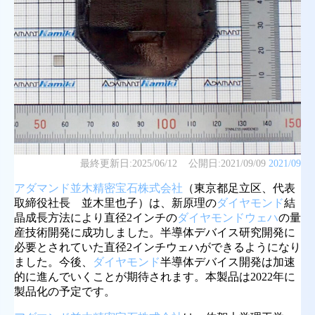
最終更新日:
2025/06/12
公開日:
2021/09/09
2021/09
アダマンド並木精密宝石株式会社
（東京都足立区、代表
取締役社長 並木里也子）は、新原理の
ダイヤモンド
結
晶成長方法により直径2インチの
ダイヤモンドウェハ
の量
産技術開発に成功しました。半導体デバイス研究開発に
必要とされていた直径2インチウェハができるようになり
ました。今後、
ダイヤモンド
半導体デバイス開発は加速
的に進んでいくことが期待されます。本製品は2022年に
製品化の予定です。