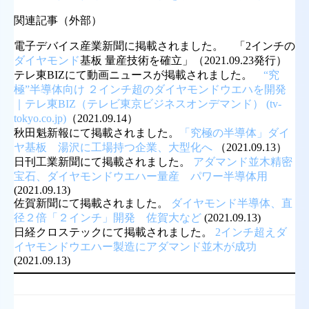
関連記事（外部）
電子デバイス産業新聞に掲載されました。 「2インチの
ダイヤモンド
基板 量産技術を確立」（2021.09.23発行）
テレ東BIZにて動画ニュースが掲載されました。
“究
極”半導体向け ２インチ超のダイヤモンドウエハを開発
｜テレ東BIZ（テレビ東京ビジネスオンデマンド） (tv-
tokyo.co.jp)
（2021.09.14）
秋田魁新報にて掲載されました。
「究極の半導体」ダイ
ヤ基板 湯沢に工場持つ企業、大型化へ
（2021.09.13）
日刊工業新聞にて掲載されました。
アダマンド並木精密
宝石、ダイヤモンドウエハー量産 パワー半導体用
(2021.09.13)
佐賀新聞にて掲載されました。
ダイヤモンド半導体、直
径２倍「２インチ」開発 佐賀大など
(2021.09.13)
日経クロステックにて掲載されました。
2インチ超えダ
イヤモンドウエハー製造にアダマンド並木が成功
(2021.09.13)