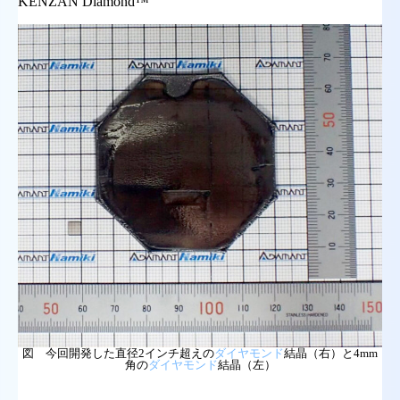
KENZAN Diamond
™
図 今回開発した直径2インチ超えの
ダイヤモンド
結晶（右）と4mm
角の
ダイヤモンド
結晶（左）