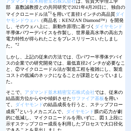
アダマンド並木精密宝石株式会社
は、佐賀大学理工学
部 嘉数誠教授との共同研究で2021年4月20日に、独自の
*1
マイクロニードル法
を用いて直径1インチの高品質
ダイ
ヤモンドウェハ
（商品名：KENZAN Diamond™）を開発
し、そのウェハ上に、新動作原理に基づく
ダイヤモンド
半導体パワーデバイスを作製し、世界最高水準の高出力
電力特性が得られたことをプレスリリースいたしまし
*2
た。
しかし、上記の従来の方法では、①パワー半導体デバイ
スの企業での研究開発では、最低直径2インチが必要なこ
と、②マイクロニードル法が製造工程を複雑にし、製造
コストの低減のネックになることが課題となっていまし
た。
そこで、
アダマンド並木精密宝石株式会社
では、従来の
結晶面方位からやや傾斜させた
サファイア基板
を用い
て、
ダイヤモンド
の結晶成長を行うと、ステップフロー
*3
成長
というメカニズムで、
ダイヤモンド
膜の応力が劇
的に低減し、マイクロニードルを用いずに、図１上段に
示すステップフロー成長を利用したプロセスで大口径化
できることを見出しました。