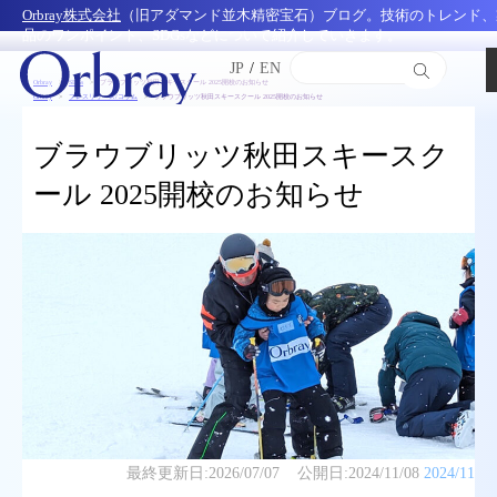
Orbray株式会社
（旧アダマンド並木精密宝石）ブログ。技術のトレンド、
品のワンポイント、SDGsなどについて紹介していきます。
JP
/
EN
Orbray
SDGs
ブラウブリッツ秋田スキースクール 2025開校のお知らせ
Orbray
プレスリリース/コラム
ブラウブリッツ秋田スキースクール 2025開校のお知らせ
ブラウブリッツ秋田スキースク
ール 2025開校のお知らせ
最終更新日:
2026/07/07
公開日:
2024/11/08
2024/11