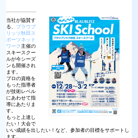
当社が協賛す
る、
ブラウブ
リッツ秋田ス
ポーツネット
ワーク
主催の
スキースクー
ルが今シーズ
ンも開催され
ます。
プロの資格を
もった指導者
が技術レベル
にあわせて指
導にあたりま
す。
もっと上達し
たい！大会で
いい成績を出したい！など、参加者の目標をサポートし
ます。